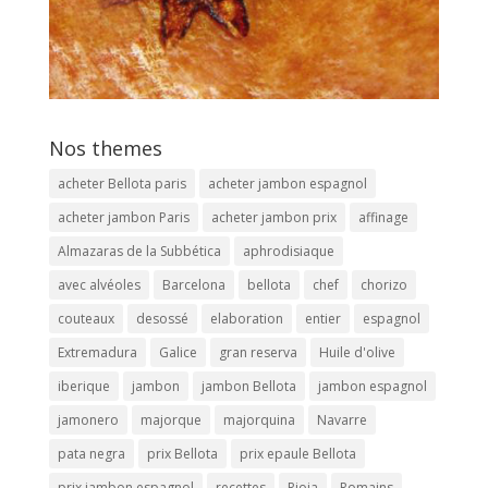
Nos themes
acheter Bellota paris
acheter jambon espagnol
acheter jambon Paris
acheter jambon prix
affinage
Almazaras de la Subbética
aphrodisiaque
avec alvéoles
Barcelona
bellota
chef
chorizo
couteaux
desossé
elaboration
entier
espagnol
Extremadura
Galice
gran reserva
Huile d'olive
iberique
jambon
jambon Bellota
jambon espagnol
jamonero
majorque
majorquina
Navarre
pata negra
prix Bellota
prix epaule Bellota
prix jambon espagnol
recettes
Rioja
Romains