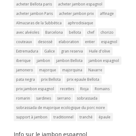
acheter Bellota paris
acheter jambon espagnol
acheter jambon Paris
acheter jambon prix
affinage
Almazaras de la Subbética
aphrodisiaque
avec alvéoles
Barcelona
bellota
chef
chorizo
couteaux
desossé
elaboration
entier
espagnol
Extremadura
Galice
gran reserva
Huile d'olive
iberique
jambon
jambon Bellota
jambon espagnol
jamonero
majorque
majorquina
Navarre
pata negra
prix Bellota
prix epaule Bellota
prix jambon espagnol
recettes
Rioja
Romains
romarin
sardines
serrano
sobrassada
sobrassada de majorque ecologique du porc noire
support à jambon
traditionnel
tranché
épaule
Info sur le jambon espagnol