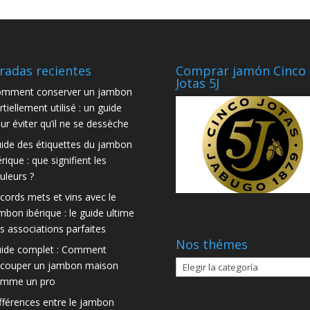
radas recientes
Comprar jamón Cinco
Jotas 5J
mment conserver un jambon
rtiellement utilisé : un guide
ur éviter qu’il ne se dessèche
ide des étiquettes du jambon
érique : que signifient les
uleurs ?
cords mets et vins avec le
mbon ibérique : le guide ultime
s associations parfaites
Nos thémes
ide complet : Comment
Nos
couper un jambon maison
thémes
mme un pro
fférences entre le jambon