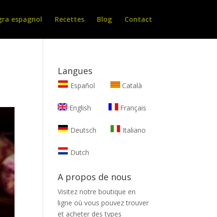
gra espagnol
Recettes
Blog
Contact
Langues
Español
Català
English
Français
Deutsch
Italiano
Dutch
A propos de nous
Visitez notre boutique en
ligne où vous pouvez trouver
et
acheter des types