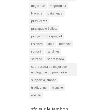
majorque
majorquina
Navarre
pata negra
prix Bellota
prix epaule Bellota
prix jambon espagnol
recettes
Rioja
Romains
romarin
sardines
serrano
sobrassada
sobrassada de majorque
ecologique du porc noire
support à jambon
traditionnel
tranché
épaule
Info sur le jambon