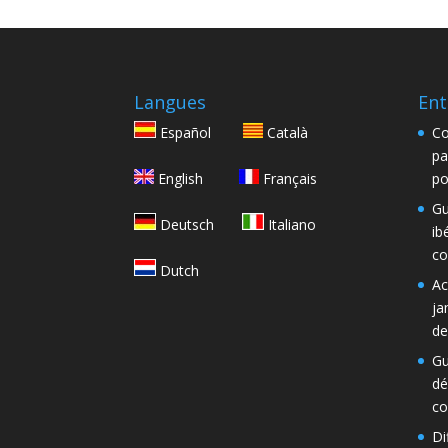
Langues
Ent
Español
Català
Co
pa
English
Français
po
Gu
Deutsch
Italiano
ib
co
Dutch
Ac
ja
de
Gu
dé
co
Di