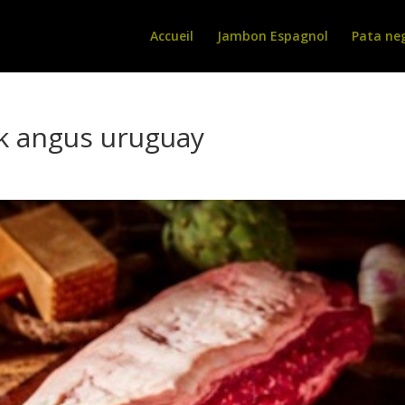
Accueil
Jambon Espagnol
Pata ne
ck angus uruguay