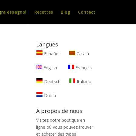
gra espagnol
Recettes
Blog
Contact
Langues
Español
Català
English
Français
Deutsch
Italiano
Dutch
A propos de nous
Visitez notre boutique en
ligne où vous pouvez trouver
et
acheter des types