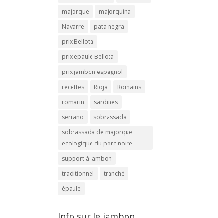
majorque
majorquina
Navarre
pata negra
prix Bellota
prix epaule Bellota
prix jambon espagnol
recettes
Rioja
Romains
romarin
sardines
serrano
sobrassada
sobrassada de majorque
ecologique du porc noire
support à jambon
traditionnel
tranché
épaule
Info sur le jambon