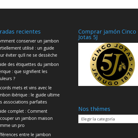
radas recientes
Comprar jamón Cinco
Jotas 5J
mment conserver un jambon
rtiellement utilisé : un guide
ur éviter qu’il ne se dessèche
ide des étiquettes du jambon
érique : que signifient les
uleurs ?
cords mets et vins avec le
mbon ibérique : le guide ultime
s associations parfaites
Nos thémes
ide complet : Comment
Nos
couper un jambon maison
thémes
mme un pro
fférences entre le jambon