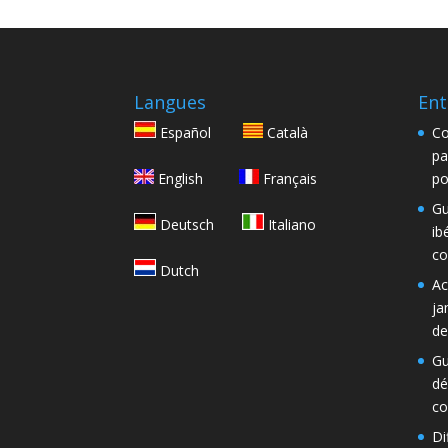
Langues
Ent
Español
Català
Co
pa
English
Français
po
Gu
Deutsch
Italiano
ib
co
Dutch
Ac
ja
de
Gu
dé
co
Di