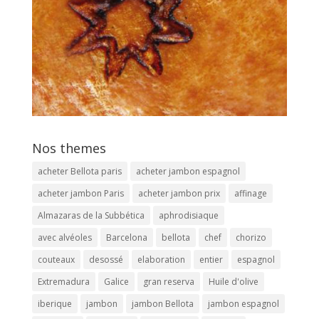
Nos themes
acheter Bellota paris
acheter jambon espagnol
acheter jambon Paris
acheter jambon prix
affinage
Almazaras de la Subbética
aphrodisiaque
avec alvéoles
Barcelona
bellota
chef
chorizo
couteaux
desossé
elaboration
entier
espagnol
Extremadura
Galice
gran reserva
Huile d'olive
iberique
jambon
jambon Bellota
jambon espagnol