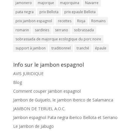
jamonero
majorque
majorquina
Navarre
pata negra
prix Bellota
prix epaule Bellota
prix jambon espagnol
recettes
Rioja
Romains
romarin
sardines
serrano
sobrassada
sobrassada de majorque ecologique du porc noire
support à jambon
traditionnel
tranché
épaule
Info sur le jambon espagnol
AVIS JURIDIQUE
Blog
Comment couper jambon espagnol
Jambon de Guijuelo, le jambon iberico de Salamanca
JAMBON DE TERUEL A.O.C.
Jambon espagnol Pata negra iberico Bellota et Serrano
Le Jambon de Jabugo