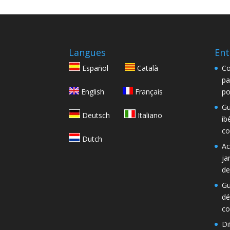
Langues
Ent
Español
Català
Co
pa
English
Français
po
Gu
Deutsch
Italiano
ib
co
Dutch
Ac
ja
de
Gu
dé
co
Di