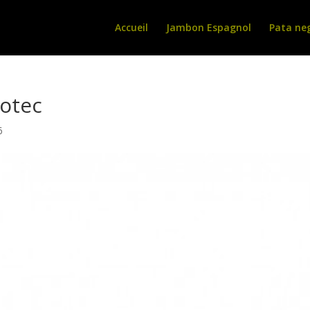
Accueil
Jambon Espagnol
Pata ne
otec
6