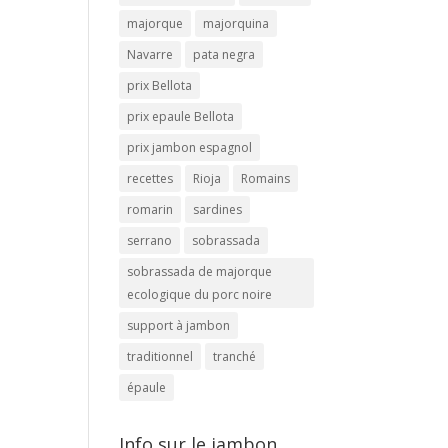
majorque
majorquina
Navarre
pata negra
prix Bellota
prix epaule Bellota
prix jambon espagnol
recettes
Rioja
Romains
romarin
sardines
serrano
sobrassada
sobrassada de majorque
ecologique du porc noire
support à jambon
traditionnel
tranché
épaule
Info sur le jambon