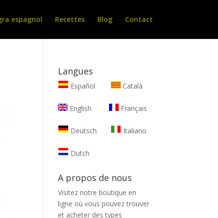
gra espagnol
Recettes
Blog
Contact
Langues
Español
Català
English
Français
Deutsch
Italiano
Dutch
A propos de nous
Visitez notre boutique en
ligne où vous pouvez trouver
et
acheter des types