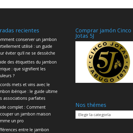
radas recientes
Comprar jamón Cinco
Jotas 5J
mment conserver un jambon
rtiellement utilisé : un guide
ur éviter qu’il ne se dessèche
ide des étiquettes du jambon
érique : que signifient les
uleurs ?
cords mets et vins avec le
mbon ibérique : le guide ultime
s associations parfaites
Nos thémes
ide complet : Comment
Nos
couper un jambon maison
thémes
mme un pro
fférences entre le jambon