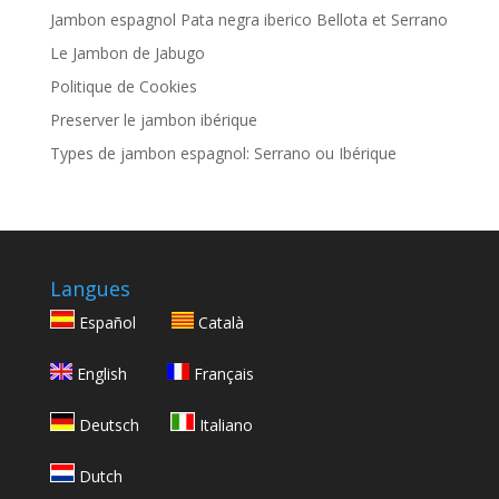
Jambon espagnol Pata negra iberico Bellota et Serrano
Le Jambon de Jabugo
Politique de Cookies
Preserver le jambon ibérique
Types de jambon espagnol: Serrano ou Ibérique
Langues
Español
Català
English
Français
Deutsch
Italiano
Dutch