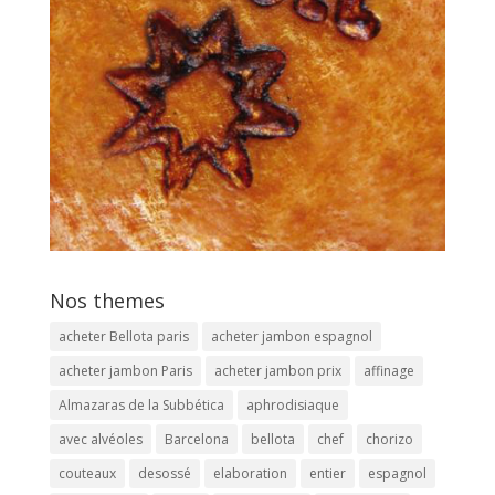
Nos themes
acheter Bellota paris
acheter jambon espagnol
acheter jambon Paris
acheter jambon prix
affinage
Almazaras de la Subbética
aphrodisiaque
avec alvéoles
Barcelona
bellota
chef
chorizo
couteaux
desossé
elaboration
entier
espagnol