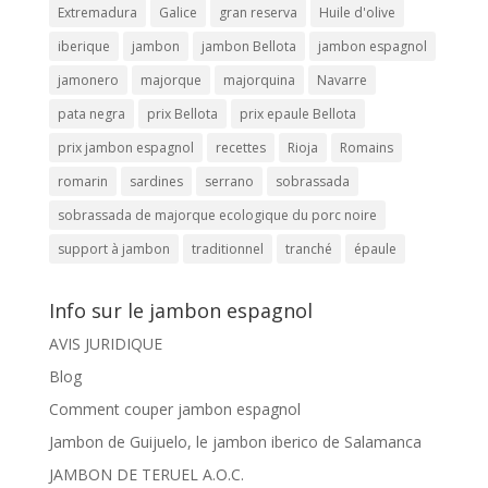
Extremadura
Galice
gran reserva
Huile d'olive
iberique
jambon
jambon Bellota
jambon espagnol
jamonero
majorque
majorquina
Navarre
pata negra
prix Bellota
prix epaule Bellota
prix jambon espagnol
recettes
Rioja
Romains
romarin
sardines
serrano
sobrassada
sobrassada de majorque ecologique du porc noire
support à jambon
traditionnel
tranché
épaule
Info sur le jambon espagnol
AVIS JURIDIQUE
Blog
Comment couper jambon espagnol
Jambon de Guijuelo, le jambon iberico de Salamanca
JAMBON DE TERUEL A.O.C.