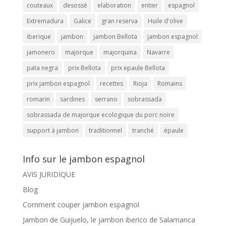
couteaux
desossé
elaboration
entier
espagnol
Extremadura
Galice
gran reserva
Huile d'olive
iberique
jambon
jambon Bellota
jambon espagnol
jamonero
majorque
majorquina
Navarre
pata negra
prix Bellota
prix epaule Bellota
prix jambon espagnol
recettes
Rioja
Romains
romarin
sardines
serrano
sobrassada
sobrassada de majorque ecologique du porc noire
support à jambon
traditionnel
tranché
épaule
Info sur le jambon espagnol
AVIS JURIDIQUE
Blog
Comment couper jambon espagnol
Jambon de Guijuelo, le jambon iberico de Salamanca