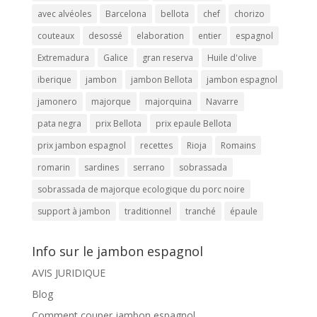
avec alvéoles
Barcelona
bellota
chef
chorizo
couteaux
desossé
elaboration
entier
espagnol
Extremadura
Galice
gran reserva
Huile d'olive
iberique
jambon
jambon Bellota
jambon espagnol
jamonero
majorque
majorquina
Navarre
pata negra
prix Bellota
prix epaule Bellota
prix jambon espagnol
recettes
Rioja
Romains
romarin
sardines
serrano
sobrassada
sobrassada de majorque ecologique du porc noire
support à jambon
traditionnel
tranché
épaule
Info sur le jambon espagnol
AVIS JURIDIQUE
Blog
Comment couper jambon espagnol