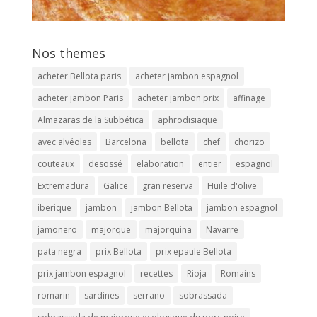
Nos themes
acheter Bellota paris
acheter jambon espagnol
acheter jambon Paris
acheter jambon prix
affinage
Almazaras de la Subbética
aphrodisiaque
avec alvéoles
Barcelona
bellota
chef
chorizo
couteaux
desossé
elaboration
entier
espagnol
Extremadura
Galice
gran reserva
Huile d'olive
iberique
jambon
jambon Bellota
jambon espagnol
jamonero
majorque
majorquina
Navarre
pata negra
prix Bellota
prix epaule Bellota
prix jambon espagnol
recettes
Rioja
Romains
romarin
sardines
serrano
sobrassada