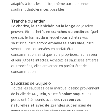
adaptés à tous les publics, même aux personnes
souffrant d’intolérances possibles.
Tranché ou entier
Le
chorizo, le salchichón ou la longe
de Joselito
peuvent être achetés en
tranches ou entières
. Quel
que soit le format dans lequel vous achetez vos
saucisses, elles seront
emballées sous vide
, elles
seront donc conservées en parfait état de
consommation, ainsi que leurs propriétés, leur saveur
et leur jutosité intactes. Achetez les saucisses entières
ou tranchées, elles arriveront en parfait état de
consommation.
Saucisses de Guijuelo
Toutes les saucisses de la marque Joselito proviennent
de la ville de
Guijuelo
, située à
Salamanque
. Les
porcs ont été nourris avec des
ressources
naturelles et avec de grandes superficies de
terre
par porc dans les pâturages où ils sont en