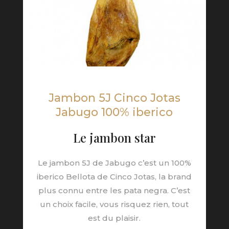
Jambon 5J Cinco Jotas
Jabugo 100% iberico
Le jambon star
Le jambon 5J de Jabugo c’est un 100%
iberico Bellota de Cinco Jotas, la brand
plus connu entre les pata negra. C’est
un choix facile, vous risquez rien, tout
est du plaisir.