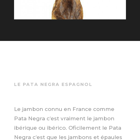
LE PATA NEGRA ESPAGNOL
Le jambon connu en France comme
Pata Negra c’est vraiment le jambon
ibérique ou ibérico. Oficilement le Pata
Negra c’est que les jambons et épaules