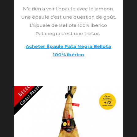
N’a rien a voir l’épaule avec le jambon.
Une épaule c’est une question de goût.
L’Épuale de Bellota 100% iberico
Patanegra c’est une trèsor.
Acheter Épaule Pata Negra Bellota
100% ibérico