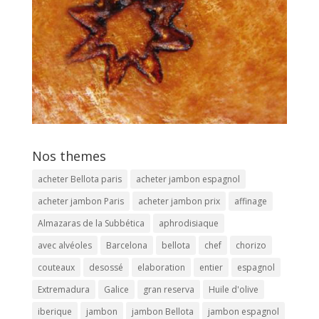
Nos themes
acheter Bellota paris
acheter jambon espagnol
acheter jambon Paris
acheter jambon prix
affinage
Almazaras de la Subbética
aphrodisiaque
avec alvéoles
Barcelona
bellota
chef
chorizo
couteaux
desossé
elaboration
entier
espagnol
Extremadura
Galice
gran reserva
Huile d'olive
iberique
jambon
jambon Bellota
jambon espagnol