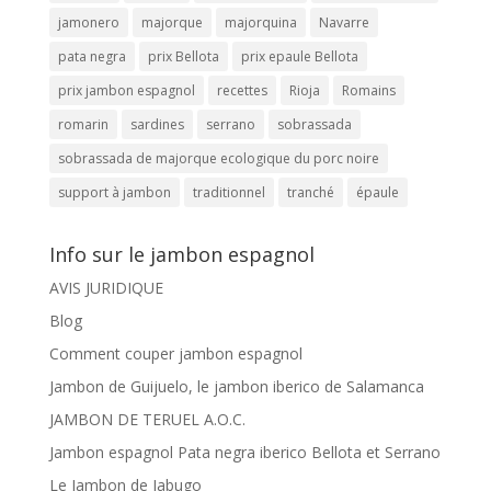
jamonero
majorque
majorquina
Navarre
pata negra
prix Bellota
prix epaule Bellota
prix jambon espagnol
recettes
Rioja
Romains
romarin
sardines
serrano
sobrassada
sobrassada de majorque ecologique du porc noire
support à jambon
traditionnel
tranché
épaule
Info sur le jambon espagnol
AVIS JURIDIQUE
Blog
Comment couper jambon espagnol
Jambon de Guijuelo, le jambon iberico de Salamanca
JAMBON DE TERUEL A.O.C.
Jambon espagnol Pata negra iberico Bellota et Serrano
Le Jambon de Jabugo