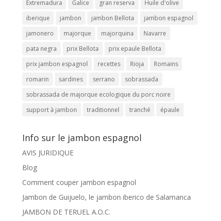
Extremadura
Galice
gran reserva
Huile d'olive
iberique
jambon
jambon Bellota
jambon espagnol
jamonero
majorque
majorquina
Navarre
pata negra
prix Bellota
prix epaule Bellota
prix jambon espagnol
recettes
Rioja
Romains
romarin
sardines
serrano
sobrassada
sobrassada de majorque ecologique du porc noire
support à jambon
traditionnel
tranché
épaule
Info sur le jambon espagnol
AVIS JURIDIQUE
Blog
Comment couper jambon espagnol
Jambon de Guijuelo, le jambon iberico de Salamanca
JAMBON DE TERUEL A.O.C.