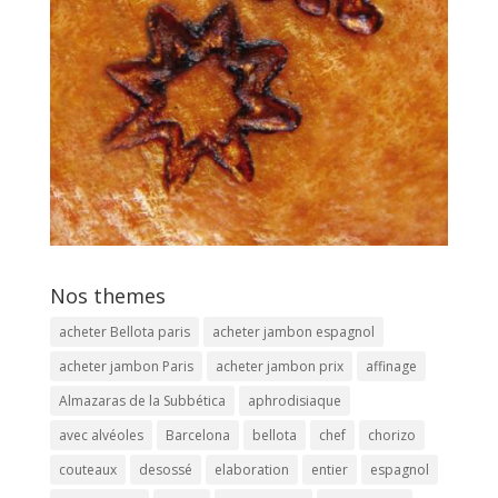
Nos themes
acheter Bellota paris
acheter jambon espagnol
acheter jambon Paris
acheter jambon prix
affinage
Almazaras de la Subbética
aphrodisiaque
avec alvéoles
Barcelona
bellota
chef
chorizo
couteaux
desossé
elaboration
entier
espagnol