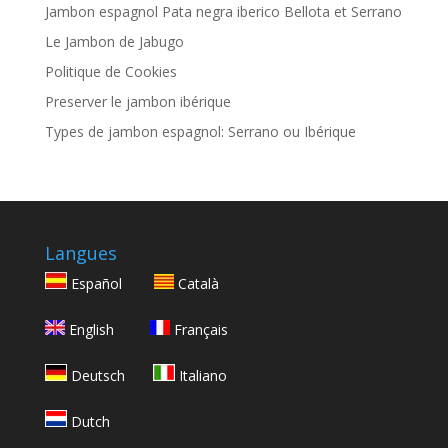
Jambon espagnol Pata negra iberico Bellota et Serrano
Le Jambon de Jabugo
Politique de Cookies
Preserver le jambon ibérique
Types de jambon espagnol: Serrano ou Ibérique
Langues
Español
Català
English
Français
Deutsch
Italiano
Dutch