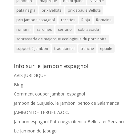
jamonero
majorque
majorquina
Navarre
pata negra
prix Bellota
prix epaule Bellota
prix jambon espagnol
recettes
Rioja
Romains
romarin
sardines
serrano
sobrassada
sobrassada de majorque ecologique du porc noire
support à jambon
traditionnel
tranché
épaule
Info sur le jambon espagnol
AVIS JURIDIQUE
Blog
Comment couper jambon espagnol
Jambon de Guijuelo, le jambon iberico de Salamanca
JAMBON DE TERUEL A.O.C.
Jambon espagnol Pata negra iberico Bellota et Serrano
Le Jambon de Jabugo