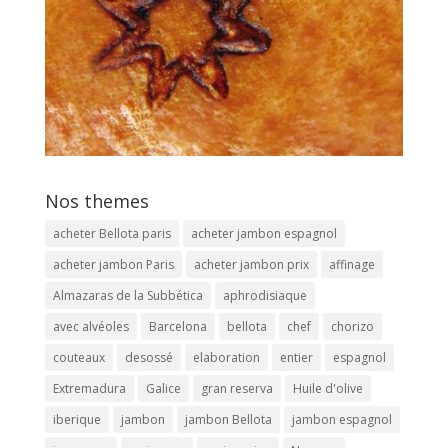
Nos themes
acheter Bellota paris
acheter jambon espagnol
acheter jambon Paris
acheter jambon prix
affinage
Almazaras de la Subbética
aphrodisiaque
avec alvéoles
Barcelona
bellota
chef
chorizo
couteaux
desossé
elaboration
entier
espagnol
Extremadura
Galice
gran reserva
Huile d'olive
iberique
jambon
jambon Bellota
jambon espagnol