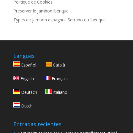
Politique de Cookies
Preserver le jambon ibérique
Types de jambon espagnol: Serrano ou Ibérique
Langues
Español
Català
English
Français
Deutsch
Italiano
Dutch
Entradas recientes