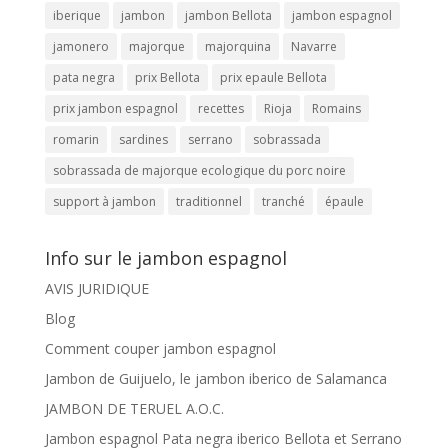
iberique
jambon
jambon Bellota
jambon espagnol
jamonero
majorque
majorquina
Navarre
pata negra
prix Bellota
prix epaule Bellota
prix jambon espagnol
recettes
Rioja
Romains
romarin
sardines
serrano
sobrassada
sobrassada de majorque ecologique du porc noire
support à jambon
traditionnel
tranché
épaule
Info sur le jambon espagnol
AVIS JURIDIQUE
Blog
Comment couper jambon espagnol
Jambon de Guijuelo, le jambon iberico de Salamanca
JAMBON DE TERUEL A.O.C.
Jambon espagnol Pata negra iberico Bellota et Serrano