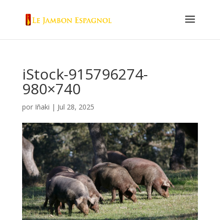
iStock-915796274-
980×740
por
Iñaki
|
Jul 28, 2025